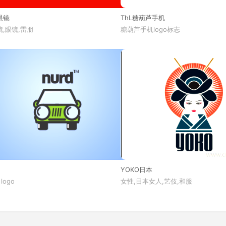
眼镜
ThL糖葫芦手机
,眼镜,雷朋
糖葫芦手机logo标志
YOKO日本
 logo
女性,日本女人,艺伎,和服