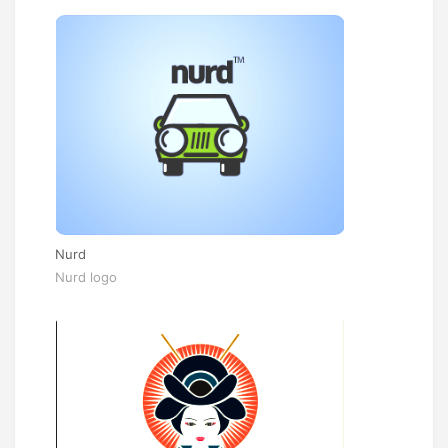
Nurd
Nurd logo