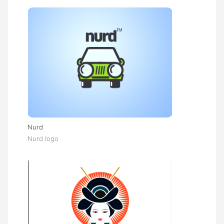
Nurd
Nurd logo