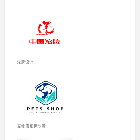
沱牌设计
宠物店图标欣赏