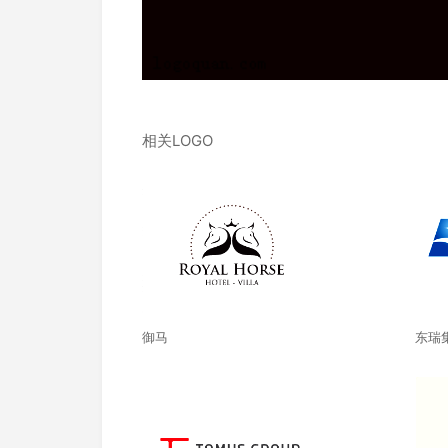
相关LOGO
御马
东瑞