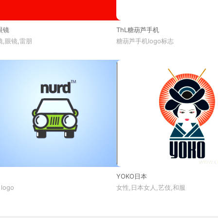
眼镜
ThL糖葫芦手机
,眼镜,雷朋
糖葫芦手机logo标志
YOKO日本
 logo
女性,日本女人,艺伎,和服