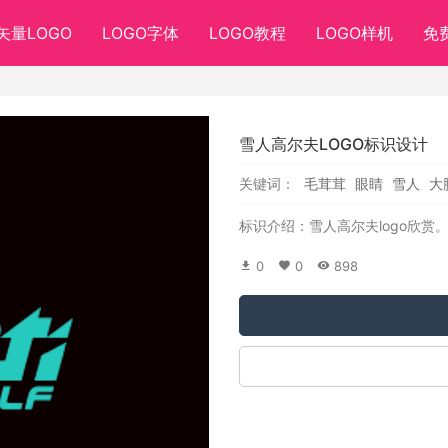
矢量LOGO
LOGO字体
LOGO教程
LOGO样机
免
雪人高尔夫LOGO标识设计
关键词：
毛茸茸
眼睛
雪人
大
标识介绍：雪人高尔夫logo欣赏
0
0
898