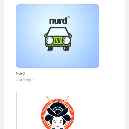
Nurd
Nurd logo