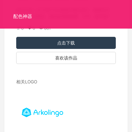
标识介绍：以“天景”为主题进行图文设计，图形在中
配色神器
间，文字在两边，整体效果要稳重，大气，便于推广
0
0
861
点击下载
喜欢该作品
相关LOGO