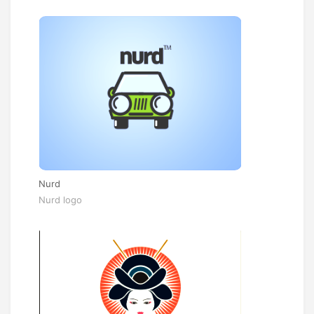
Nurd
Nurd logo