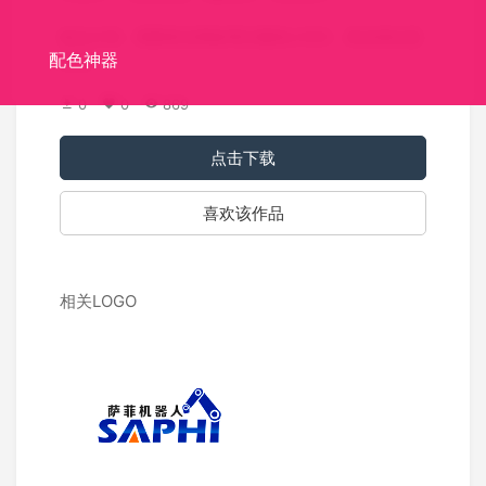
标志介绍：需要拿去商标局注册的LOGO，务必保证是
配色神器
原创。
0
0
869
点击下载
喜欢该作品
相关LOGO