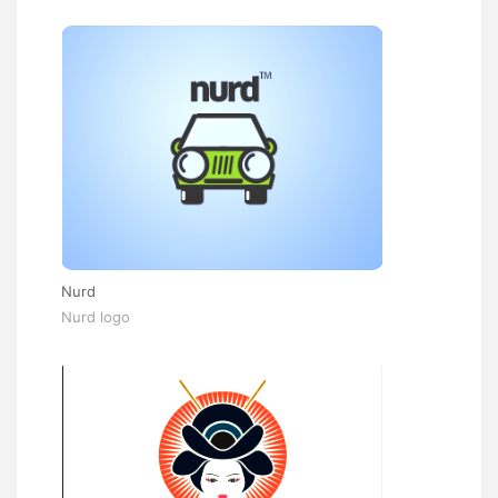
Nurd
Nurd logo