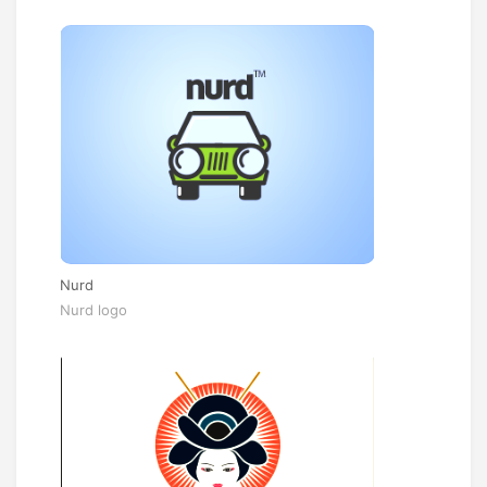
Nurd
Nurd logo