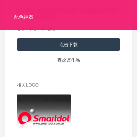
标识介绍：帕瓦是power的谐音，建议能把power的英
配色神器
文字母融入到商标里。
0
0
1009
点击下载
喜欢该作品
相关LOGO