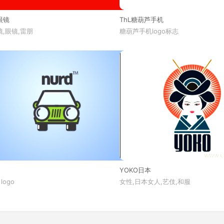
眼镜
ThL糖葫芦手机
,眼镜,雷朋
糖葫芦手机logo标志
YOKO日本
 logo
女性,日本女人,艺伎,和服