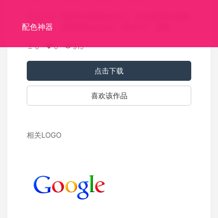
标志介绍：湘西特色商标标志设计，标志要求具有湘西
配色神器
文化特色，湘西苗族文化特色，要求大气，易懂，
0
0
915
点击下载
喜欢该作品
相关LOGO