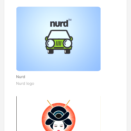
Nurd
Nurd logo