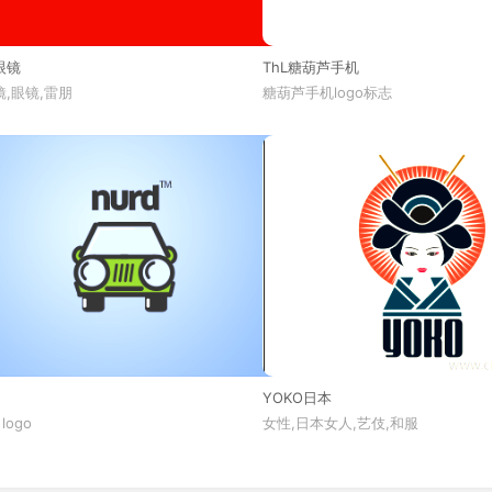
眼镜
ThL糖葫芦手机
,眼镜,雷朋
糖葫芦手机logo标志
YOKO日本
 logo
女性,日本女人,艺伎,和服