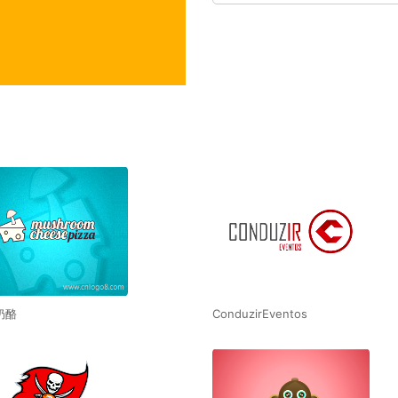
奶酪
ConduzirEventos