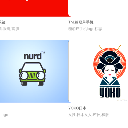
眼镜
ThL糖葫芦手机
,眼镜,雷朋
糖葫芦手机logo标志
YOKO日本
 logo
女性,日本女人,艺伎,和服