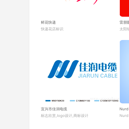
鲜花快递
雷朋
快递花店标识
太阳镜
宜兴市佳润电缆
Nurd
标志欣赏,logo设计,商标设计
Nurd