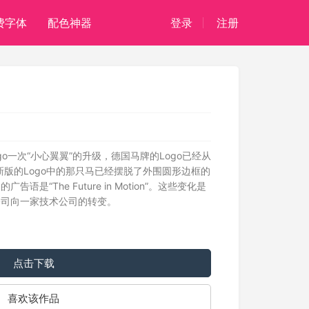
费字体
配色神器
登录
注册
go一次“小心翼翼”的升级，德国马牌的Logo已经从
新版的Logo中的那只马已经摆脱了外围圆形边框的
是“The Future in Motion”。这些变化是
公司向一家技术公司的转变。
点击下载
喜欢该作品