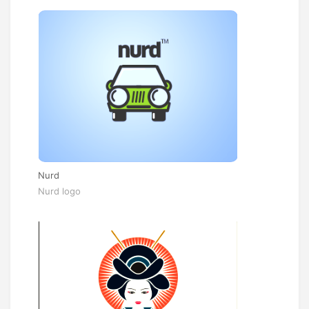
Nurd
Nurd logo