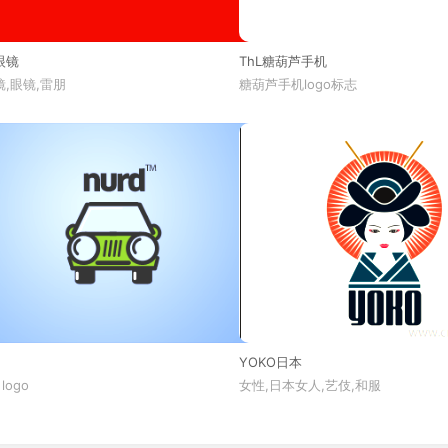
眼镜
ThL糖葫芦手机
,眼镜,雷朋
糖葫芦手机logo标志
YOKO日本
 logo
女性,日本女人,艺伎,和服