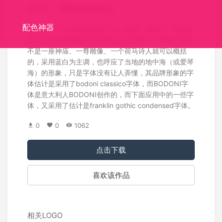
关键词：
希腊旅游形象标志
配色神器
标识介绍：这个标志抛弃了这一路数，事实上，勾勒出
某个名胜古迹的图案反而使意义变得狭窄，希腊文明并
不是一座神庙、一尊雕像、一个荷马诗人就可以概括
的，采用蓝白为主调，也呼应了当地的地中海（或爱琴
海）的形象，只是字体没有让人弄懂，其品牌形象的字
体估计是采用了bodoni classico字体，而BODONI字
体是意大利人BODONI创作的，而下面应用中的一些字
体，又采用了估计是franklin gothic condensed字体。
0
0
1062
点击下载
喜欢该作品
相关LOGO