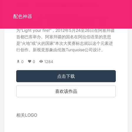
关键词：
2012年欧洲电视歌唱大赛标志logo
配色神器
标志介绍：2012年欧洲歌唱大赛(Eurovision Song
Contest 2012)，是第57届的欧洲歌唱大赛，口号
为“Light your fire!”，2012年5月24至26日在阿塞拜疆
首都巴库举办。阿塞拜疆的国名在阿拉伯语里的意思
是“火地”或“火的国家”本次大奖赛标志就以这个元素进
行创作。新视觉形象由伦敦Turquoise公司设计。
0
0
1284
点击下载
喜欢该作品
相关LOGO