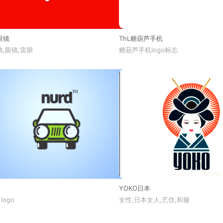
眼镜
ThL糖葫芦手机
,眼镜,雷朋
糖葫芦手机logo标志
YOKO日本
 logo
女性,日本女人,艺伎,和服