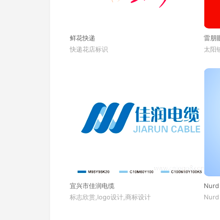
鲜花快递
雷朋
快递花店标识
太阳镜
宜兴市佳润电缆
Nurd
标志欣赏,logo设计,商标设计
Nurd