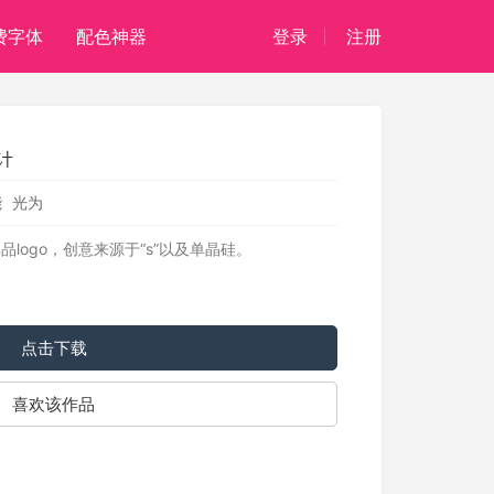
费字体
配色神器
登录
注册
计
能
光为
logo，创意来源于“s”以及单晶硅。
点击下载
喜欢该作品