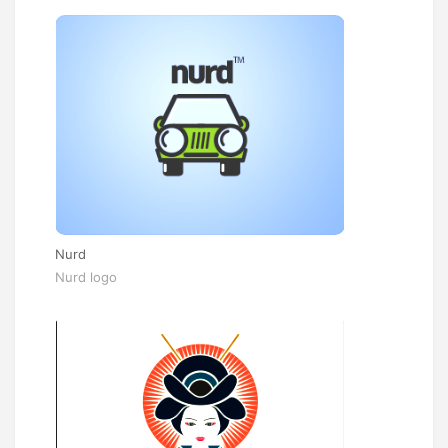
Nurd
Nurd logo