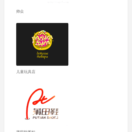
帅众
儿童玩具店