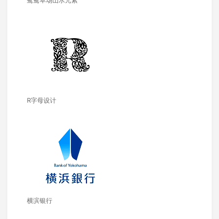
鸳鸯草场山水元素
R字母设计
横滨银行