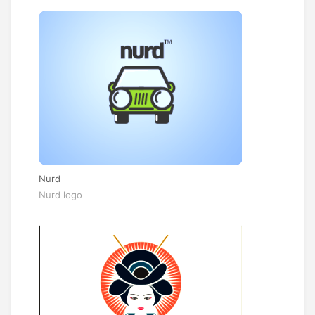
Nurd
Nurd logo