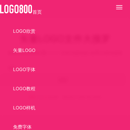
展
首页
开
LOGO欣赏
矢量LOGO文件大搜罗
矢量LOGO
知名企业/机构矢量LOGO 支持无损缩放 使用方便无烦恼
LOGO字体
搜索
LOGO教程
皇马
共有
0
条结果 ，建议减少关键字再次搜索
LOGO样机
免费字体