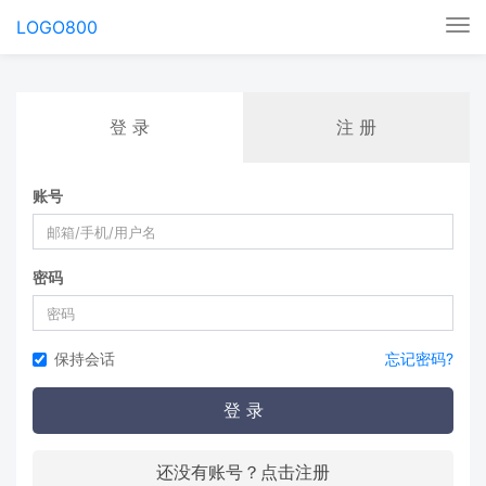
LOGO800
Tog
nav
登 录
注 册
账号
密码
保持会话
忘记密码?
登 录
还没有账号？点击注册